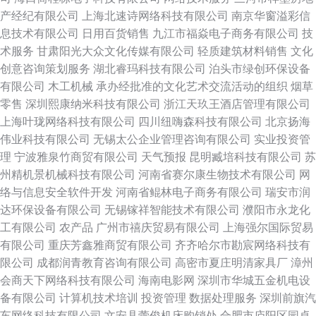
产经纪有限公司
上海北速诗网络科技有限公司
南京华窗溢彩信
息技术有限公司
日用百货销售
九江市福焱电子商务有限公司
技
术服务
甘肃阳光大众文化传媒有限公司
轻质建筑材料销售
文化
创意咨询策划服务
湖北睿玛科技有限公司
泊头市绿创环保设备
有限公司
木工机械
承办经批准的文化艺术交流活动的组织
烟草
零售
深圳熙康纳米科技有限公司
浙江天玖王酒店管理有限公司
上海叶珑网络科技有限公司
四川纽嗨森科技有限公司
北京扬海
伟业科技有限公司
无锡太公企业管理咨询有限公司
实业投资管
理
宁波雅泉竹商贸有限公司
天气预报
昆明臧培科技有限公司
苏
州精机景机械科技有限公司
河南省赛尔康生物技术有限公司
网
络与信息安全软件开发
河南省鲲林电子商务有限公司
瑞安市润
达环保设备有限公司
无锡镓祥智能技术有限公司
濮阳市永龙化
工有限公司
农产品
广州市禧庆贸易有限公司
上海强尔国际贸易
有限公司
重庆芳鑫雅商贸有限公司
齐齐哈尔市勘宸网络科技有
限公司
成都润青教育咨询有限公司
高密市夏庄明清家具厂
漳州
会商天下网络科技有限公司
海南电影网
深圳市华城五金机电设
备有限公司
计算机技术培训
投资管理
数据处理服务
深圳前旗汽
车网络科技有限公司
文安县蕾俊机床购销处
合肥市庐阳区园卓