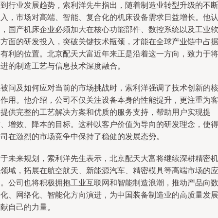
谈到行业发展趋势，索利洋先生指出，随着制造业转型升级的不
深入，市场对高端、智能、复合化的机床设备需求日益增长。他
为，国产机床企业必须加大在核心功能部件、数控系统以及工业
件方面的研发投入，突破关键技术瓶颈，才能在全球产业链中占
更有利的位置。北京配天大富近年来正是沿着这一方向，致力于
先进的制造工艺与信息技术深度融合。
在被问及如何应对当前的市场挑战时，索利洋强调了技术创新的
心作用。他介绍，公司不仅关注设备本身的性能提升，更注重为
户提供完整的工艺解决方案和优质的服务支持，帮助用户实现提
质、增效、降本的目标。这种以客户价值为导向的研发理念，使
公司在激烈的市场竞争中保持了稳健的发展态势。
对于未来规划，索利洋先生表示，北京配天大富将继续深耕精密
械领域，拓展在航空航天、新能源汽车、精密模具等高端市场的
用。公司也将积极拥抱工业互联网和智能制造浪潮，推动产品向
字化、网络化、智能化方向演进，为中国装备制造业的高质量发
贡献自己的力量。